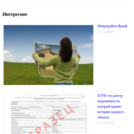
Интересное
Микрорайон Яркий
21.12.2018
ЕГРН это реестр
недвижимости,
который хранит
историю каждого
объекта
21.12.2018