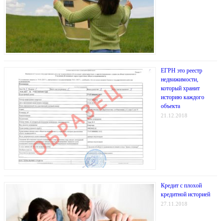
ЕГРН это реестр
недвижимости,
который хранит
историю каждого
объекта
21.12.2018
Кредит с плохой
кредитной историей
27.11.2018