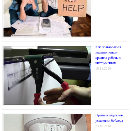
Как пользоваться
заклепочником –
правила работы с
инструментом
16.11.2018
Правила надёжной
установки бойлера
23.10.2018